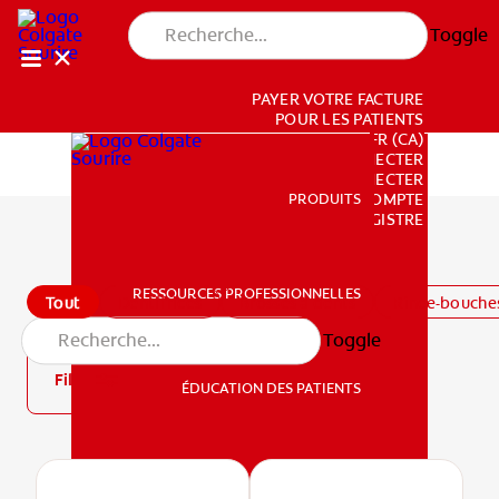
Toggle
PAYER VOTRE FACTURE
POUR LES PATIENTS
FR (CA)
SE CONNECTER
SE DÉCONNECTER
PRODUITS
PRODUITS
PARAMÈTRES DU COMPTE
REGISTRE
Tous les produits
RESSOURCES PROFESSIONNELLES
Tout
Dentifrices
Brosses à dents
Rince-bouche
RESSOURCES PROFESSIONNELLES
Toggle
Filtre
ÉDUCATION DES PATIENTS
ÉDUCATION DES PATIENTS
MISSION