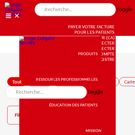
Toggle
PAYER VOTRE FACTURE
POUR LES PATIENTS
FR (CA)
SE CONNECTER
SE DÉCONNECTER
PRODUITS
PRODUITS
PARAMÈTRES DU COMPTE
REGISTRE
Tous les articles
RESSOURCES PROFESSIONNELLES
Tout
Enfants
Hypersensibilité dentinaire
Carie
RESSOURCES PROFESSIONNELLES
Toggle
20
results
ÉDUCATION DES PATIENTS
Filtre
ÉDUCATION DES PATIENTS
MISSION