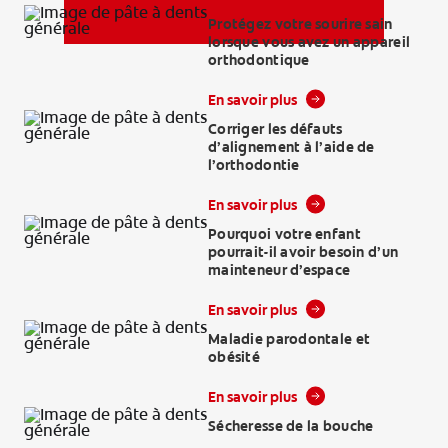
Protégez votre sourire sain
lorsque vous avez un appareil
orthodontique
MISSION
En savoir plus
Corriger les défauts
d’alignement à l’aide de
l’orthodontie
En savoir plus
PAYER VOTRE FACTURE
Pourquoi votre enfant
POUR LES PATIENTS
pourrait-il avoir besoin d’un
mainteneur d’espace
FR (CA)
En savoir plus
SE CONNECTER
Maladie parodontale et
obésité
SE DÉCONNECTER
En savoir plus
PARAMÈTRES DU COMPTE
Sécheresse de la bouche